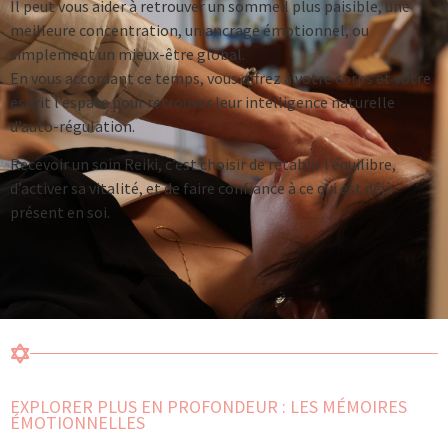
Il peut vous aider à retrouver un sommeil plus paisible, une
meilleure concentration, un ancrage émotionnel, ou
simplement un mieux-être global.
En vous accordant ce temps, vous offrez à votre corps et votre
esprit l’espace pour retrouver leur intelligence naturelle
d’auto-régulation.
Recevoir un soin Reiki, c’est choisir de rétablir l’équilibre,
d’activer sa vitalité, et de faire confiance à ce qui est déjà
présent en soi.
EXPLORER PLUS EN PROFONDEUR : LES MÉMOIRES
ÉMOTIONNELLES